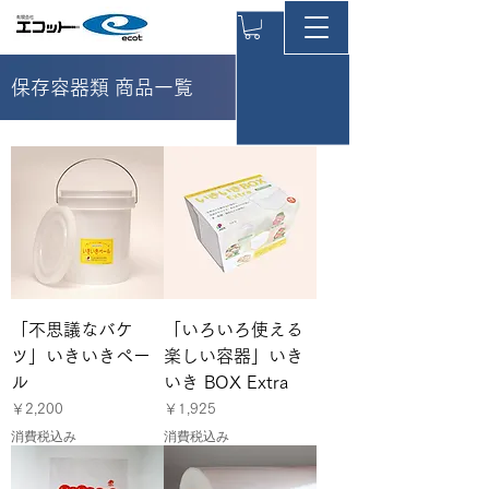
保存容器類 商品一覧
「不思議なバケ
「いろいろ使える
ツ」いきいきペー
楽しい容器」いき
ル
いき BOX Extra
価格
価格
￥2,200
￥1,925
消費税込み
消費税込み