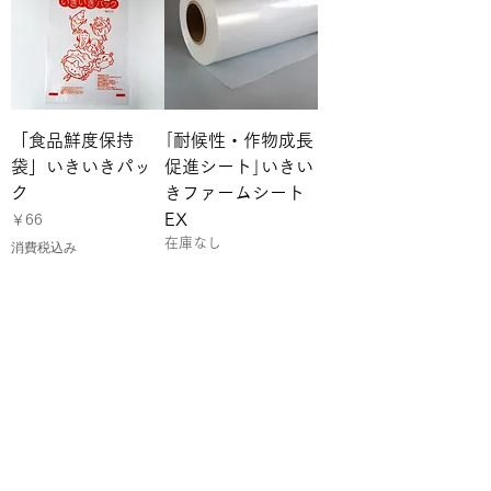
「食品鮮度保持
｢耐候性・作物成長
袋」いきいきパッ
促進シート｣いきい
ク
きファームシート
EX
価格
￥66
在庫なし
消費税込み
有限会社 エコット
本社
〒840-0027
佐賀県佐賀市本庄町本庄126-8
Tel:0952-23-6073 Fax:0952-23-6062