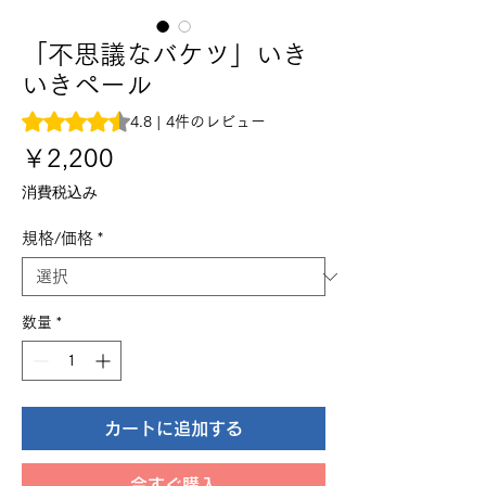
「不思議なバケツ」いき
いきペール
評価は4件のレビューに基づき、5つ星中4.8です。
4.8 | 4件のレビュー
価
￥2,200
格
消費税込み
規格/価格
*
数量
*
カートに追加する
今すぐ購入