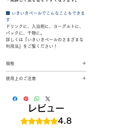
■ いきいきペールでこんなこともできま
す
ドリンクに、入浴剤に、ヨーグルトに、
パックに、干物に。
詳しくは『いきいきペールのさまざまな
利用法』をご覧ください！
規格
5型（4.3リットル）
使用上のご注意
10型（9.0リットル）
※抗酸化溶液活用製品は合成洗剤等で洗
うと抗酸化溶液の効果を 失います。洗う
際には、必ず、えみなシリーズをご使用
レビュー
ください。万が一、誤って、他の洗剤で
洗った場合は、えみなシリーズで洗い 天
5つ星のうち4.8と評価されています。
4.8
日干しすれば効果は回復します。