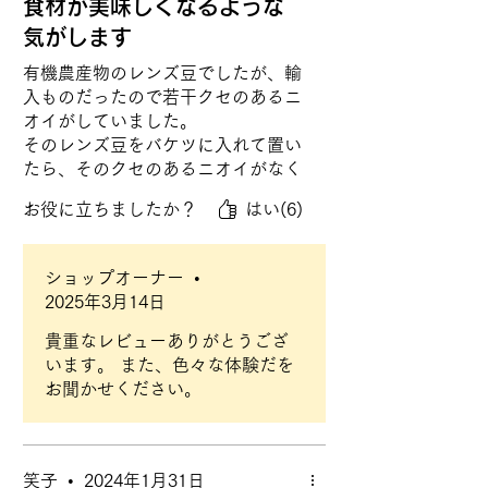
食材が美味しくなるような
気がします
有機農産物のレンズ豆でしたが、輸
入ものだったので若干クセのあるニ
オイがしていました。
そのレンズ豆をバケツに入れて置い
たら、そのクセのあるニオイがなく
なったと思います。
お役に立ちましたか？
はい(6)
明らかに、こちらのバケツは食材を
グレードアップするパワーがあると
認識しましたので、
ショップオーナー
•
水専用のセラミック「天玉」も使用
2025年3月14日
しています。
貴重なレビューありがとうござ
います。 また、色々な体験だを
お聞かせください。
笑子
•
2024年1月31日