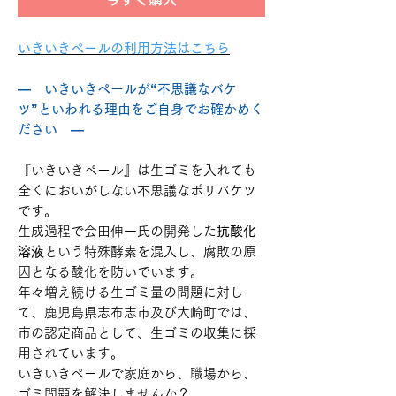
いきいきペールの利用方法はこちら
― いきいきペールが“不思議なバケ
ツ”といわれる理由をご自身でお確かめく
ださい ―
『いきいきペール』は生ゴミを入れても
全くにおいがしない不思議なポリバケツ
です。
生成過程で会田伸一氏の開発した
抗酸化
溶液
という特殊酵素を混入し、腐敗の原
因となる酸化を防いでいます。
年々増え続ける生ゴミ量の問題に対し
て、鹿児島県志布志市及び大崎町では、
市の認定商品として、生ゴミの収集に採
用されています。
いきいきペールで家庭から、職場から、
ゴミ問題を解決しませんか？