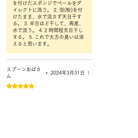
を付けたスポンジでペールをダ
イレクトに洗う。 2. 泡(粉)を付
けたまま、水で流さず天日干す
る。 3. 半日ほど干して、再度、
水で流う。 4. 2 時間程天日干し
する。 5. これで大方の臭いは消
えると思います。
スプーンおばさ
•
2024年3月31日
ん
5つ星のうち5と評価されています。
手作り味噌の容器として初
めて購入いたしました。
手作り味噌の容器として初めて購入
いたしました。説明書を読んでます
ます魅了されています。 もっとも
っと使い道があると知って生活が楽