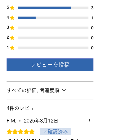
※ 台所から出るごみをそのまま入れてく
5
3
ださい（ただし大きいものは適当に切っ
4
1
てください）
3
0
※ ふたは密閉する必要はありません。そ
2
0
のまま上に乗せてください。 外に運び出
す時など、こぼれる心配のある時だけふ
1
0
たをしっかり閉めてください。
レビューを投稿
※ ふたについている穴にひもを通すとふ
たが開けやすくなります。
※ 容器の中にビニール袋を入れても効果
すべての評価, 関連度順
は変わりません。
※ 重ねて置けるので場所を取りません。
4件のレビュー
F.M.
•
2025年3月12日
5つ星のうち5と評価されています。
確認済み