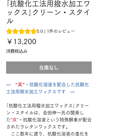
｢抗酸化工法用撥水加工ワ
ックス｣クリーン・スタイ
ル
評価は1件のレビューに基づき、5つ星中5.0です。
5.0 | 1件のレビュー
価
￥13,200
格
消費税込み
在庫なし
―
“真”
・抗酸化溶液を配合した抗酸化
工法用撥水加工ワックスです ―
｢抗酸化工法用撥水加工ワックス｣クリー
ン・スタイルは、会田伸一氏の開発し
た
“真”
・抗酸化溶液という特殊酵素が配合
されたウレタンワックスです。
ここ数年に渡り、抗酸化溶液の進化を