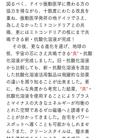
図るべく、ドイツ振動医学に携わる方の
協力を得ながら、十数度にわたる改良を
重ね、振動医学発祥の地ドイツでさえ、
為しえなかったミトコンドリアとの共
鳴、更にはミトコンドリアの核にまで共
鳴できる新・抗酸化溶液が完成！
その後、更なる進化を遂げ、地球の
核、宇宙の芯にさえ共鳴できる
“真”
・抗酸
化溶液が完成しました。旧・抗酸化溶液
から比較しても、新・抗酸化溶液を添加
した抗酸化溶液活用製品は飛躍的な効果
の違いを測り知ることが出来ました。更
に、色んな角度から考究した結果、
“真”
・
抗酸化溶液を使用することによりプラス
とマイナスの大きなエネルギーが均衡の
とれた空間であるゼロ磁場へと誘導する
ことが分かってきました。自宅をパワー
スポットへ導くことも可能かもしれませ
ん？また、クリーンスタイルは、撥水素