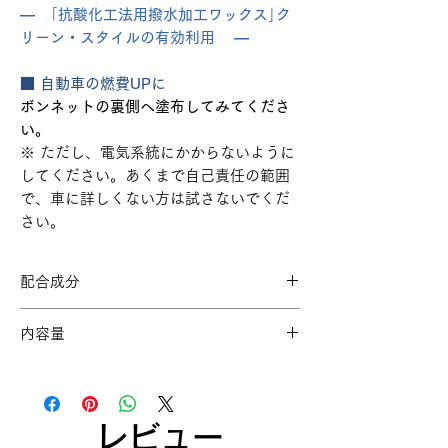
― ｢抗酸化工法用撥水加工ワックス｣ク
リーン・スタイルの有効利用 ―
■ 自動車の燃費UPに
ボンネットの裏側へ塗布してみてくださ
い。
※ ただし、電気系統にかからないように
してください。あくまで自己責任の範囲
で、車に詳しくない方は試さないでくだ
さい。
配合成分
アクリルスチレンポリマー、ポリオレフ
内容量
ィンポリマー、ポリオキシエチレンアル
キルエーテル、ポリウレタンポリマー、
2.0リットル
ロジン麦性マレイン酸レジン、エテルグ
リコール、トリスプトキシエテルホスフ
ェート、レベリング剤、シリコン、水
レビュー