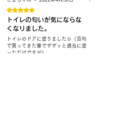
5つ星のうち5と評価されています。
トイレの匂いが気にならな
くなりました。
トイレのドアに塗りましたら（百均
で買ってきた筆でザザッと適当に塗
っただけですが）
トイレの匂いが気にならなくなりま
した。
お役に立ちましたか？
はい(11)
余りにも今までとは違って匂いが気
にならなくなったことで、
トイレ掃除をする回数が減ってしま
ショップオーナー
•
いました。
2024年4月25日
今後は、
レビューありがとうございま
意識してトイレ掃除をするようにし
す。 トイレの掃除にはえみなシ
ようと思います。
リーズをご利用いただければ、
回数が少なくても十分効果を得