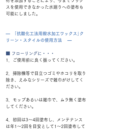
材を添加することにより、今までワック
スを使用できなかった水廻りへの塗布も
可能にしました。
― ｢抗酸化工法用撥水加工ワックス｣ク
リーン・スタイルの使用方法 ―
■ フローリングに・・・
1．ご使用前に良く振ってください。
2．掃除機等で目立つゴミやホコリを取り
除き、えみなシリーズで雑巾がけしてく
ださい。
3．モップあるいは雑巾で、ムラ無く塗布
してください。
4．初回は3～4回塗布し、メンテナンス
は年1～2回を目安として1～2回塗布して