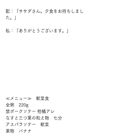
配：「ササダさん。夕食をお持ちしまし
た。」
私：「ありがとうございます。」
≪メニュー≫　軟菜食
全粥　220g
禁ポークソテー 柑橘アレ
なすと三つ葉の和え物　七分
アスパラソテー　軟菜
果物　バナナ