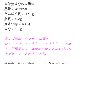
≪栄養成分の表示≫
熱量： 422kcal
たんぱく質： 17.1g
脂質： 9.3g
炭水化物： 63.3g
塩分： 2.1g
声：「禁ポークソテー 柑橘ア
レ・・・？・・・？？・・・？？？・・・あ
あ、柑橘系のソースかなんかでアレンジしち
ゃダメってことか？？？？」
病院食、最後の晩餐・・・(っ‎‎𐩢´‎‎༥`⊂)ŧ‹"ŧ‹"
夕食を食べ終えてくつろいでいると・・・。
コンコンコン♪
看：「ササダさん。運動とコーヒーの件です
が、先生に確認が取れました。」