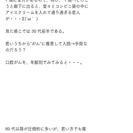
1 階に受付があるので、再び、 1 階へと行こ
うと廊下に出ると、堂々とコンビニ袋の中に
アイスクリームを入れて通り過ぎる若人
が・・・Σ(´ω｀ )
見た感じでは 30 代前半である。
若いうちから“がん”に罹患して入院→手術な
のだろう？
口腔がんを、年齢別でみてみると・・・。
60 代以降が圧倒的に多いが、若い方でも罹