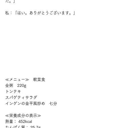
た。」
私：「はい。ありがとうございます。」
≪メニュー≫　軟菜食
全粥　220g
トンテキ
スパゲティサラダ
インゲンの金平風炒め　七分
≪栄養成分の表示≫
熱量： 452kcal
たんぱく質： 25.7g