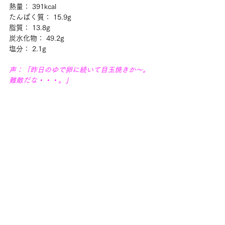
熱量： 391kcal
たんぱく質： 15.9g
脂質： 13.8g
炭水化物： 49.2g
塩分： 2.1g
声：「昨日のゆで卵に続いて目玉焼きか～。
難敵だな・・・。」