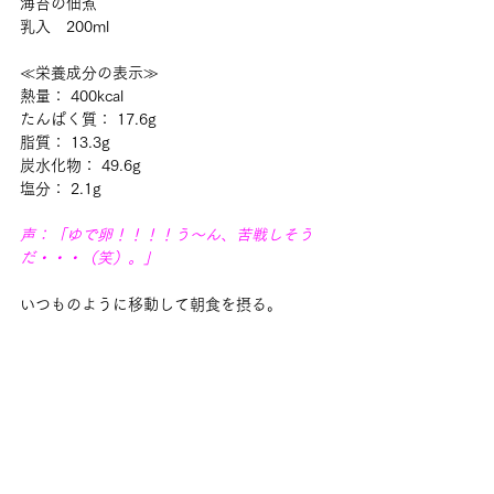
海苔の佃煮
乳入　200ml
≪栄養成分の表示≫
熱量： 400kcal
たんぱく質： 17.6g
脂質： 13.3g
炭水化物： 49.6g
塩分： 2.1g
声：「ゆで卵！！！！う～ん、苦戦しそう
だ・・・（笑）。」
いつものように移動して朝食を摂る。