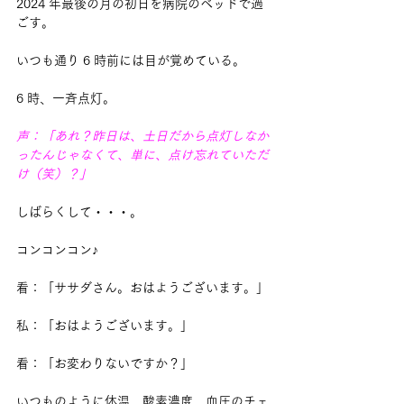
2024 年最後の月の初日を病院のベッドで過
ごす。
いつも通り 6 時前には目が覚めている。
6 時、一斉点灯。
声：「あれ？昨日は、土日だから点灯しなか
ったんじゃなくて、単に、点け忘れていただ
け（笑）？」
しばらくして・・・。
コンコンコン♪
看：「ササダさん。おはようございます。」
私：「おはようございます。」
看：「お変わりないですか？」
いつものように体温、酸素濃度、血圧のチェ