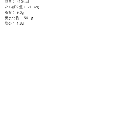
熱量： 410kcal
たんぱく質： 21.32g
脂質： 9.0g
炭水化物： 56.1g
塩分： 1.8g
声：「昼食、夕食はリクエストが出来るシス
テムなのかな？」
移動して、昼食・・・。