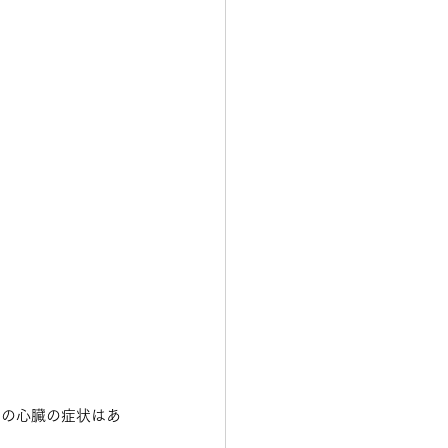
」
等の心臓の症状はあ