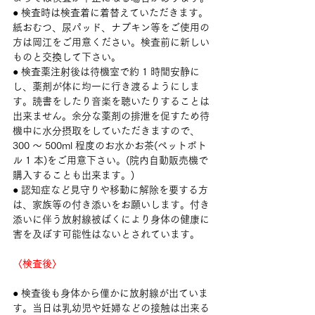
● 検査時は検査着に着替えていただきます。
紙おむつ、尿パッド、ナプキン等をご使用の
方は岡江をご用意ください。検査前に新しい
ものと交換して下さい。
● 検査薬注射後は待機室で約 1 時間安静に
し、薬剤が体に均一に行き渡るようにしま
す。読書をしたり音楽を聴いたりすることは
出来ません。余分な薬剤の排泄を促すため待
機中に水分摂取をしていただきますので、 
300 ～ 500ml 程度のお水かお茶(ペットボト
ル 1 本)をご用意下さい。(院内自動販売機で
購入することも出来ます。)
● 認知症など見守りや移動に解除を要する方
は、家族等の付き添いをお願いします。付き
添いに伴う放射線被ばくにより身体の健康に
害を及ぼす可能性はないとされています。
〈検査後〉
● 検査後も身体から僅かに放射線が出ていま
す。当日は乳幼児や妊婦などの接触は出来る