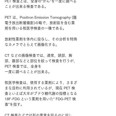
PET 検査とは、全身の“がん”を一度に調べる
ことが出来る検査である。
PET は、Positron Emission Tomography (陽
電子放出断層撮影)の略で、放射能を含む薬
剤を用いる核医学検査の一種である。
放射性薬剤を体内に投与し、その分析を特殊
なカメラでとらえて画像化する。
CT などの画像検査では、通常、頭部、胸
部、腹部などと部位を絞って検査を行うが、 
PET 検査では、全身を
一度に調べることが出来る。
核医学検査は、使用する薬剤により、さまざ
まな目的に利用されているが、現在 PET 検
査といえば大半がブドウ糖代謝の指標となる 
18F-FDG という薬剤を用いた“ FDG-PET 検
査”を指す。
CT 検査などでは形の異常を診るのに対し、 