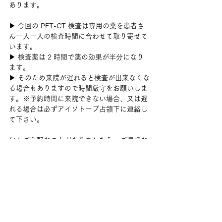
あります。
▶ 今回の PET-CT 検査は専用の薬を患者さ
ん一人一人の検査時間に合わせて取り寄せて
います。
▶ 検査薬は 2 時間で薬の効果が半分になり
ます。
▶ そのため来院が遅れると検査が出来なくな
る場合もありますので時間厳守をお願いしま
す。※予約時間に来院できない場合、又は遅
れる場合は必ずアイソトープ占領下に連絡し
て下さい。
何かご心配なことがありましたら、ご遠慮な
くお申し出下さい。
大阪府立病院機構　大阪国際がんセンター　
アイソトープ診療科受付時間： 8:45 ～ 
16:45
- - - - - - - - - - - - - - - - - - - - - - - - - - - - 