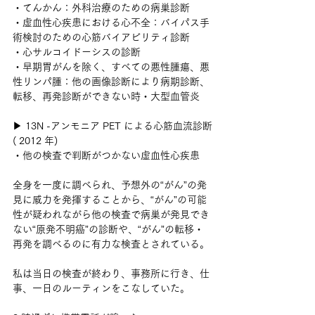
・てんかん：外科治療のための病巣診断
・虚血性心疾患における心不全：バイパス手
術検討のための心筋バイアビリティ診断
・心サルコイドーシスの診断
・早期胃がんを除く、すべての悪性腫瘍、悪
性リンパ腫：他の画像診断により病期診断、
転移、再発診断ができない時・大型血管炎
▶ 13N -アンモニア PET による心筋血流診断
( 2012 年)
・他の検査で判断がつかない虚血性心疾患
全身を一度に調べられ、予想外の“がん”の発
見に威力を発揮することから、“がん”の可能
性が疑われながら他の検査で病巣が発見でき
ない“原発不明癌”の診断や、“がん”の転移・
再発を調べるのに有力な検査とされている。
私は当日の検査が終わり、事務所に行き、仕
事、一日のルーティンをこなしていた。