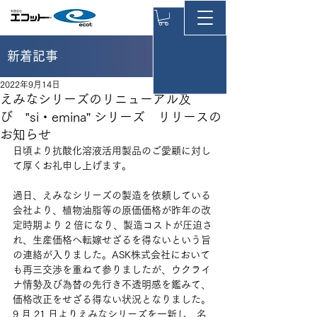
新着記事
2022年9月14日
えみなシリーズのリニューアル及
び ‟si・emina” シリーズ リリースの
お知らせ
日頃より抗酸化溶液活用製品のご愛顧に対し
て厚くお礼申し上げます。
過日、えみなシリーズの製造を依頼している
会社より、植物油脂等の原価価格が昨年の改
定時期より 2 倍になり、製造コストが圧迫さ
れ、生産価格へ転嫁せざるを得ないという旨
の連絡が入りました。ASK株式会社において
も再三交渉を重ねて参りましたが、ウクライ
ナ情勢及び為替の先行き不透明感を鑑みて、
価格改正をせざる得ない状況となりました。 
9 月 21 日よりえみなシリーズを一新し、名