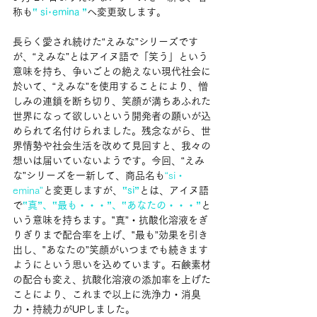
称も
‟ si･emina ”
へ変更致します。
長らく愛され続けた“えみな”シリーズです
が、“えみな”とはアイヌ語で「笑う」という
意味を持ち、争いごとの絶えない現代社会に
於いて、“えみな”を使用することにより、憎
しみの連鎖を断ち切り、笑顔が満ちあふれた
世界になって欲しいという開発者の願いが込
められて名付けられました。残念ながら、世
界情勢や社会生活を改めて見回すと、我々の
想いは届いていないようです。今回、“えみ
な”シリーズを一新して、商品名も
“si・
emina”
と変更しますが、
‟si”
とは、アイヌ語
で
‟真”、‟最も・・・”、‟あなたの・・・”
と
いう意味を持ちます。‟真”・抗酸化溶液をぎ
りぎりまで配合率を上げ、‟最も”効果を引き
出し、‟あなたの”笑顔がいつまでも続きます
ようにという思いを込めています。石鹸素材
の配合も変え、抗酸化溶液の添加率を上げた
ことにより、これまで以上に洗浄力・消臭
力・持続力がUPしました。